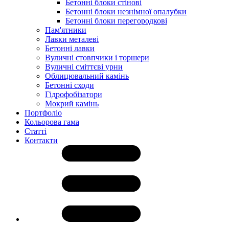
Бетонні блоки стінові
Бетонні блоки незнімної опалубки
Бетонні блоки перегородкові
Пам'ятники
Лавки металеві
Бетонні лавки
Вуличні стовпчики і торшери
Вуличні сміттєві урни
Облицювальний камінь
Бетонні сходи
Гідрофобізатори
Мокрий камінь
Портфоліо
Кольорова гама
Статті
Контакти