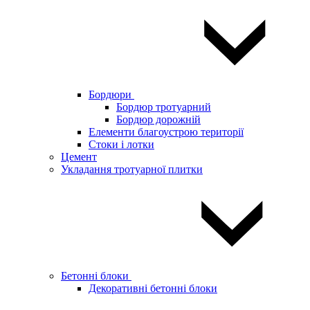
Бордюри
Бордюр тротуарний
Бордюр дорожній
Елементи благоустрою території
Стоки і лотки
Цемент
Укладання тротуарної плитки
Бетонні блоки
Декоративні бетонні блоки